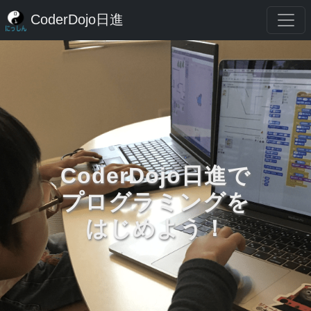
CoderDojo日進
CoderDojo日進で
プログラミングを
はじめよう！