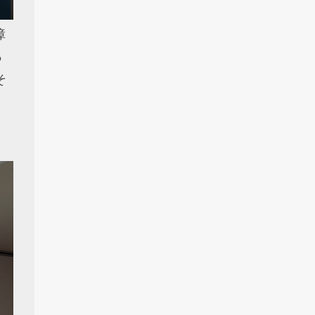
障
っ
そ